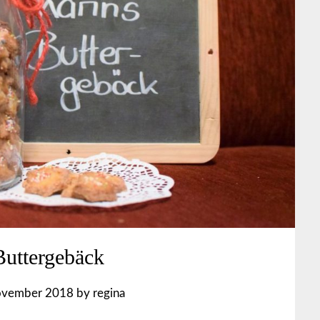
Buttergebäck
ovember 2018
by
regina