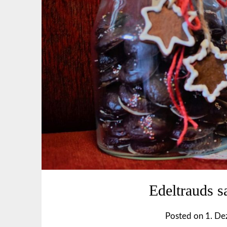
Edeltrauds s
Posted on
1. D