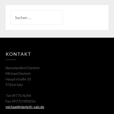
KONTAKT
Naturlandhof Derleth
Michael Derleth
Hauptstraße 33
97616 Salz
Tel 09771/4244
Fax 09771/990356
michael@derleth-salz.de