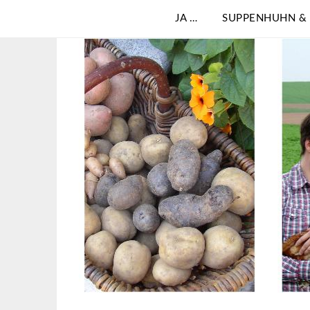
JA …
SUPPENHUHN &