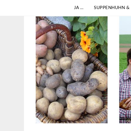
JA …
SUPPENHUHN &