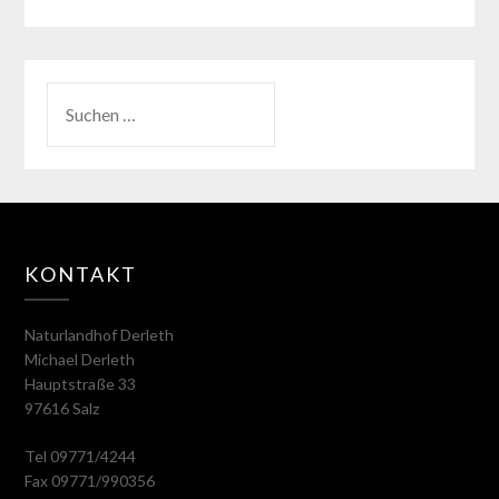
KONTAKT
Naturlandhof Derleth
Michael Derleth
Hauptstraße 33
97616 Salz
Tel 09771/4244
Fax 09771/990356