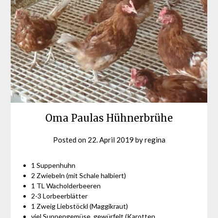
Oma Paulas Hühnerbrühe
Posted on
22. April 2019
by
regina
1 Suppenhuhn
2 Zwiebeln (mit Schale halbiert)
1 TL Wacholderbeeren
2-3 Lorbeerblätter
1 Zweig Liebstöckl (Maggikraut)
viel Suppengemüse, gewürfelt (Karotten,