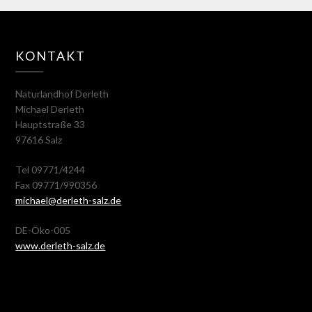
KONTAKT
Naturlandhof Derleth
Michael Derleth
Hauptstraße 33
97616 Salz
Tel 09771/4244
Fax 09771/990356
michael@derleth-salz.de
DE-Öko-005
www.derleth-salz.de