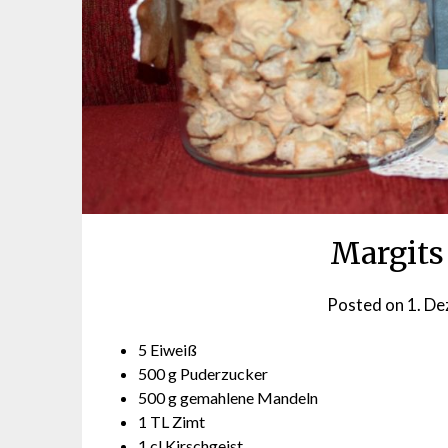
Margits
Posted on
1. D
5 Eiweiß
500 g Puderzucker
500 g gemahlene Mandeln
1 TL Zimt
1 cl Kirschgeist