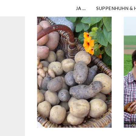
JA …
SUPPENHUHN & 