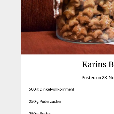
Karins 
Posted on
28. N
500 g Dinkelvollkornmehl
250 g Puderzucker
250 g Butter