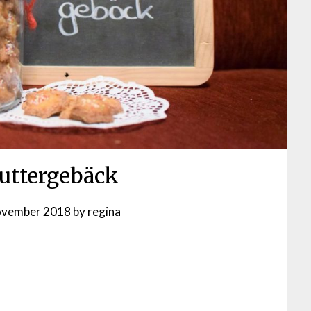
Buttergebäck
ovember 2018
by
regina