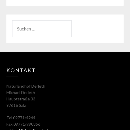
KONTAKT
Naturlandhof Derleth
Michael Derleth
Hauptstraße 33
97616 Salz
Tel 09771/4244
Fax 09771/990356